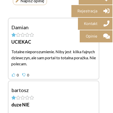
Napisz opinię
Rejestracja
Kontakt
Damian
Opinie
UCIEKAC
Totalne nieporozumienie. Niby jest kilka fajnych
dziewczyn, ale sam portal to totalna porażka. Nie
polecam.
0
0
bartosz
duze NIE